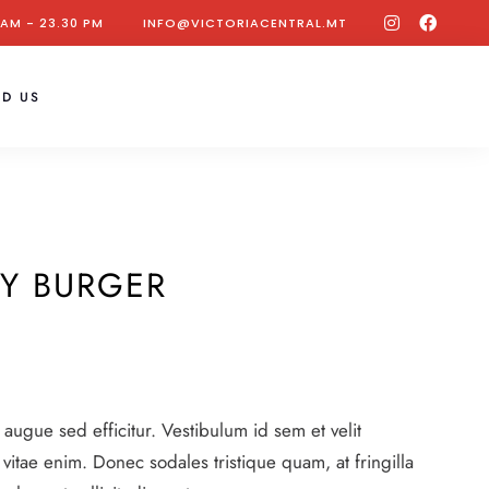
instagram
facebo
 AM - 23.30 PM
INFO@VICTORIACENTRAL.MT
f
ND US
EY BURGER
t augue sed efficitur. Vestibulum id sem et velit
vitae enim. Donec sodales tristique quam, at fringilla