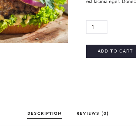
est lacinia eget. Donec
T
H
E
T
ADD TO CART
U
R
K
E
Y
B
U
DESCRIPTION
REVIEWS (0)
R
G