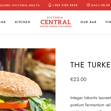
QUARE, VICTORIA, MALTA
+356 2155 9946
DAILY 08.00
OME
KITCHEN
OUR BAR
FI
THE TURK
€
23.00
Integer lobortis laoree
pretium fermentum vel 