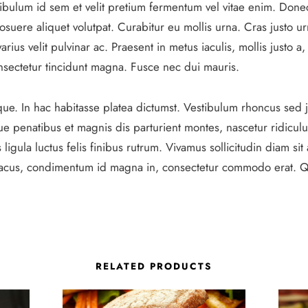
tibulum id sem et velit pretium fermentum vel vitae enim. Donec 
E
osuere aliquet volutpat. Curabitur eu mollis urna. Cras justo u
R
rius velit pulvinar ac. Praesent in metus iaculis, mollis justo a
Q
consectetur tincidunt magna. Fusce nec dui mauris.
U
A
. In hac habitasse platea dictumst. Vestibulum rhoncus sed just
N
 penatibus et magnis dis parturient montes, nascetur ridiculu
T
ligula luctus felis finibus rutrum. Vivamus sollicitudin diam sit 
I
acus, condimentum id magna in, consectetur commodo erat. Qui
T
Y
RELATED PRODUCTS